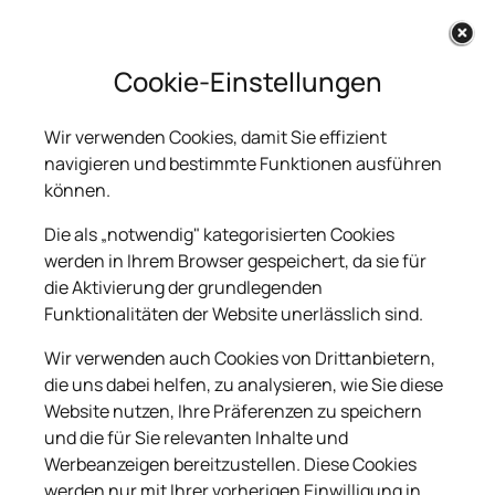
Cookie-Einstellungen
Wir verwenden Cookies, damit Sie effizient
navigieren und bestimmte Funktionen ausführen
Einzelgrabsteine
können.
Die als „notwendig" kategorisierten Cookies
Auf diese Seite können Sie einen passenden
werden in Ihrem Browser gespeichert, da sie für
Grabstein für eine Einzelbestattung in
die Aktivierung der grundlegenden
verschiedenen Granitsorten auswählen.
Funktionalitäten der Website unerlässlich sind.
Wir verwenden auch Cookies von Drittanbietern,
Die Grabanlagen werden in verschiedenen
die uns dabei helfen, zu analysieren, wie Sie diese
Ausführungen mit Rahmen, Platten und
Website nutzen, Ihre Präferenzen zu speichern
Zubehör gezeigt. Jeder der Grabsteine kann in
und die für Sie relevanten Inhalte und
individuellen Größen angefertigt, sowie nach
Werbeanzeigen bereitzustellen. Diese Cookies
Ihren Wünschen verändert werden.
werden nur mit Ihrer vorherigen Einwilligung in