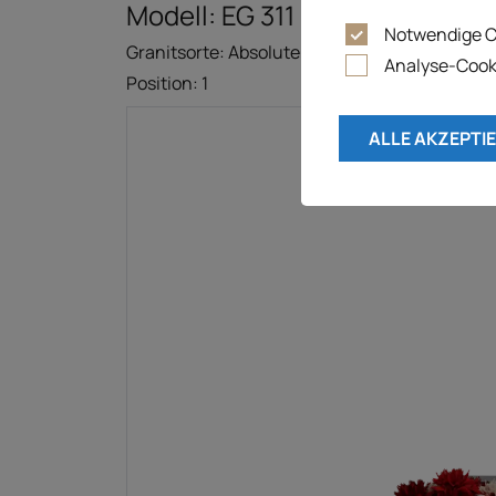
Modell: EG 311
Gefällt mir
Notwendige C
Granitsorte: Absolute Black
Analyse-Cook
Position: 1
ALLE AKZEPTI