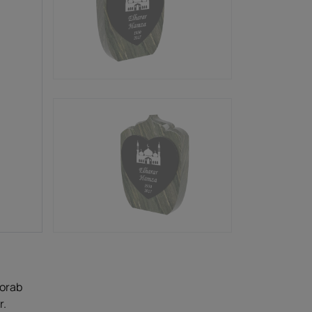
vorab
r.