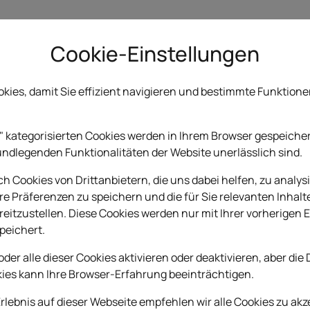
Cookie-Einstellungen
kies, damit Sie effizient navigieren und bestimmte Funktion
Auf diese Seite können 
muslimischen Motiven in
" kategorisierten Cookies werden in Ihrem Browser gespeichert,
auswählen.
undlegenden Funktionalitäten der Website unerlässlich sind.
Die Grabanlagen werden
 Cookies von Drittanbietern, die uns dabei helfen, zu analysi
re Präferenzen zu speichern und die für Sie relevanten Inhalt
Rahmen, Platten und Zub
itzustellen. Diese Cookies werden nur mit Ihrer vorherigen E
kann in individuellen Gr
peichert.
Wünschen verändert we
oder alle dieser Cookies aktivieren oder deaktivieren, aber die
kies kann Ihre Browser-Erfahrung beeinträchtigen.
Erlebnis auf dieser Webseite empfehlen wir alle Cookies zu akz