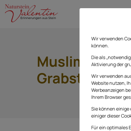
Wir verwenden Coo
können.
Muslimische
Die als „notwendig
Aktivierung der gr
Grabsteine
Wir verwenden auch
Website nutzen, Ih
Werbeanzeigen bere
Ihrem Browser ges
Sie können einige 
einiger dieser Coo
Für ein optimales 