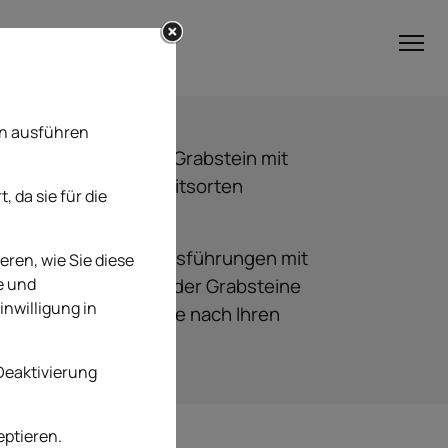
en ausführen
Sie einen passenden Grabstein mit
 verschiedenen Granitsorten
 da sie für die
 in verschiedenen Ausführungen mit
eren, wie Sie diese
e und
ehör gezeigt. Jeder der Grabsteine
inwilligung in
ößen angefertigt, sowie nach Ihren
rden.
 Deaktivierung
eptieren.