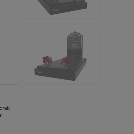
vorab
r.