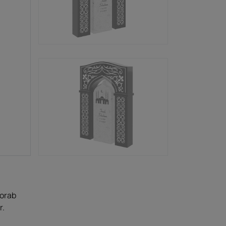
vorab
r.