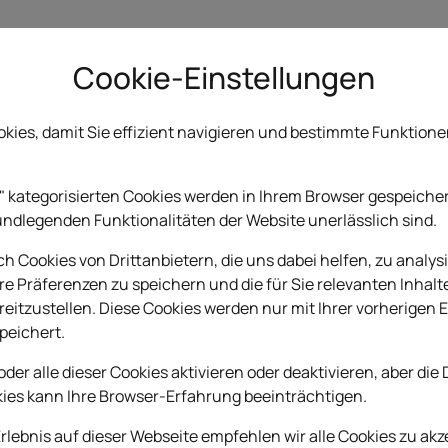
Cookie-Einstellungen
Уважаемые посетители,
kies, damit Sie effizient navigieren und bestimmte Funktion
раздел на сайте, что б
клиентов о продукции,
наших
" kategorisierten Cookies werden in Ihrem Browser gespeichert,
Валентин». В данном р
undlegenden Funktionalitäten der Website unerlässlich sind.
товарах и услугах наш
тов
 Cookies von Drittanbietern, die uns dabei helfen, zu analysi
клиентов и рекомендат
re Präferenzen zu speichern und die für Sie relevanten Inhalt
Оставляйте свои комме
itzustellen. Diese Cookies werden nur mit Ihrer vorherigen E
en
peichert.
отзывы наверняка окаж
покупателей.
oder alle dieser Cookies aktivieren oder deaktivieren, aber die
kies kann Ihre Browser-Erfahrung beeinträchtigen.
ОСТАВИТЬ ОТЗЫВ
Erlebnis auf dieser Webseite empfehlen wir alle Cookies zu akz