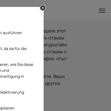
 мы специально создали этот
en ausführen
ы Вы смогли прочитать отзывы
 услугах и работе «Натурштайн
 da sie für die
азделе представлены отзывы о
ей компании, фотографии, опыт
eren, wie Sie diese
ельные письма.
e und
нтарии на нашем сайте. Ваши
inwilligung in
утся полезными для других
 Deaktivierung
eptieren.