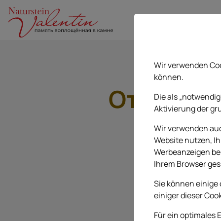
Wir verwenden Coo
können.
Отзывы 
Die als „notwendig
Aktivierung der gr
клиен
Wir verwenden auch
Website nutzen, Ih
Werbeanzeigen bere
130 Bewertung
Ihrem Browser ges
Sie können einige 
einiger dieser Coo
Für ein optimales 