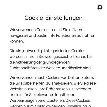
Cookie-Einstellungen
Вазы и подсвечники
Wir verwenden Cookies, damit Sie effizient
navigieren und bestimmte Funktionen ausführen
können.
В этом разделе Вы можете выбрать
Die als „notwendig" kategorisierten Cookies
подходящие вазы и лампы.
werden in Ihrem Browser gespeichert, da sie für
die Aktivierung der grundlegenden
Гранитная ваза – это украшение могилы,
Funktionalitäten der Website unerlässlich sind.
которое пользуется наибольшей
популярностью при оформлении могильных
Wir verwenden auch Cookies von Drittanbietern,
надгробий.
die uns dabei helfen, zu analysieren, wie Sie diese
Website nutzen, Ihre Präferenzen zu speichern
Лампы являются дополнительным
und die für Sie relevanten Inhalte und
элементом в украшении кладбищенских
Werbeanzeigen bereitzustellen. Diese Cookies
werden nur mit Ihrer vorherigen Einwilligung in
монументов. Они придают общему