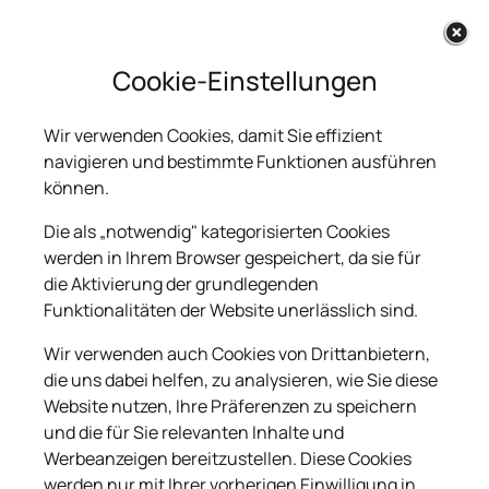
Cookie-Einstellungen
Каталог 2026
Wir verwenden Cookies, damit Sie effizient
navigieren und bestimmte Funktionen ausführen
können.
Желаете приобрести памятник?
Die als „notwendig" kategorisierten Cookies
Ищите подходящий – достойный вариант?
werden in Ihrem Browser gespeichert, da sie für
die Aktivierung der grundlegenden
Посмотрите наш каталог надгробных
Funktionalitäten der Website unerlässlich sind.
памятников из гранита.В каталоге
представлены новые формы памятников с
Wir verwenden auch Cookies von Drittanbietern,
различным оформлением. В каталоге Вы
die uns dabei helfen, zu analysieren, wie Sie diese
Website nutzen, Ihre Präferenzen zu speichern
можете ознакомиться с примерами наших
und die für Sie relevanten Inhalte und
работ.
Werbeanzeigen bereitzustellen. Diese Cookies
werden nur mit Ihrer vorherigen Einwilligung in