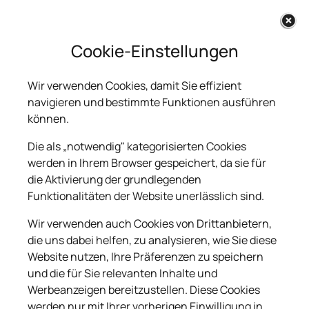
Cookie-Einstellungen
Bewertungen
Wir verwenden Cookies, damit Sie effizient
navigieren und bestimmte Funktionen ausführen
können.
130 Bewertungen
Die als „notwendig" kategorisierten Cookies
werden in Ihrem Browser gespeichert, da sie für
die Aktivierung der grundlegenden
Gerne stellen wir die Informationen und
Funktionalitäten der Website unerlässlich sind.
Erfahrungen anderer Kunden für Sie hier auf
dieser Internetseite zur Verfügung.
Wir verwenden auch Cookies von Drittanbietern,
die uns dabei helfen, zu analysieren, wie Sie diese
Website nutzen, Ihre Präferenzen zu speichern
und die für Sie relevanten Inhalte und
BEWERTUNG SCHREIBEN
Werbeanzeigen bereitzustellen. Diese Cookies
werden nur mit Ihrer vorherigen Einwilligung in